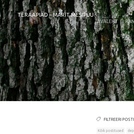
TERAAPIAD – MARIT MESIPUU
AVALEHT
RÄ
FILTREERI POST
Kõik postitused
dep