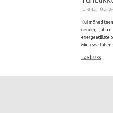
Tundlikku
tundlikkus
Ülitundli
Kui mõned teema
nendega juba nii
energeetiliste p
Mida see tähen
Loe lisaks