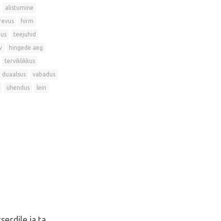
alistumine
revus
hirm
dus
teejuhid
v
hingede aeg
terviklikkus
duaalsus
vabadus
ühendus
lein
erdile ja ta