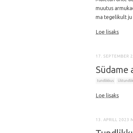
muutus armukade
ma tegelikult ju
Loe lisaks
17. SEPTEMBER 
Südame a
tundlikkus
Ülitundli
Loe lisaks
13. APRILL 2023