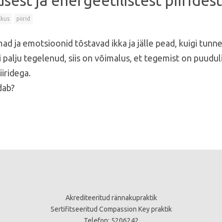
sest ja energeetilistest piiridest
kkus
piirid
d ja emotsioonid tõstavad ikka ja jälle pead, kuigi tunne
 palju tegelenud, siis on võimalus, et tegemist on puudul
iiridega.
dab?
Akrediteeritud rännakupraktik
Sertifitseeritud Compassion Key praktik
Telefon: 5206242