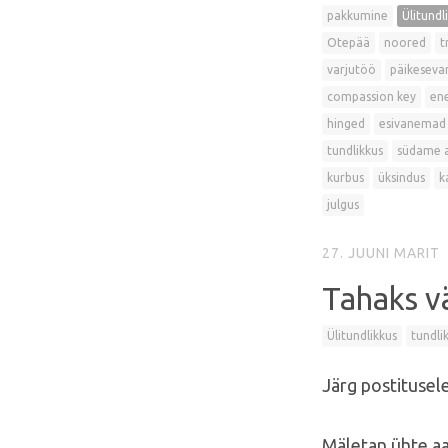
pakkumine
Ülitundl
Otepää
noored
t
varjutöö
päikesevar
compassion key
en
hinged
esivanemad
tundlikkus
südame 
kurbus
üksindus
k
julgus
27. JUUNI
MARIT
Tahaks vä
Ülitundlikkus
tundli
Järg postitusele
Mäletan ühte aas