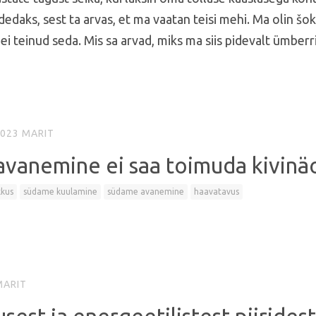
daks, sest ta arvas, et ma vaatan teisi mehi. Ma olin šok
 ei teinud seda. Mis sa arvad, miks ma siis pidevalt ümberr
2023
MARIT
vanemine ei saa toimuda kivinä
kkus
südame kuulamine
südame avanemine
haavatavus
MARIT