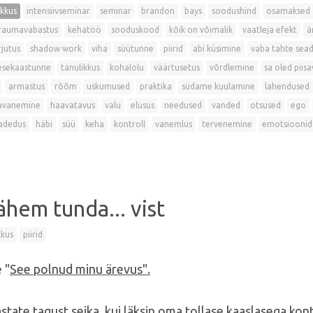
ikkus
intensiivseminar
seminar
brandon
bays
soodushind
osamaksed
raumavabastus
kehatöö
sooduskood
kõik on võimalik
vaatleja efekt
ä
jutus
shadow work
viha
süütunne
piirid
abi küsimine
vaba tahte sea
esekaastunne
tänulikkus
kohalolu
väärtusetus
võrdlemine
sa oled piisa
armastus
rõõm
uskumused
praktika
südame kuulamine
lahendused
avanemine
haavatavus
valu
elusus
needused
vanded
otsused
ego
adedus
häbi
süü
keha
kontroll
vanemlus
tervenemine
emotsioonid
hem tunda... vist
kkus
piirid
 "
See polnud minu ärevus".
tate tagust seika, kui läksin oma tollase kaaslasega konts