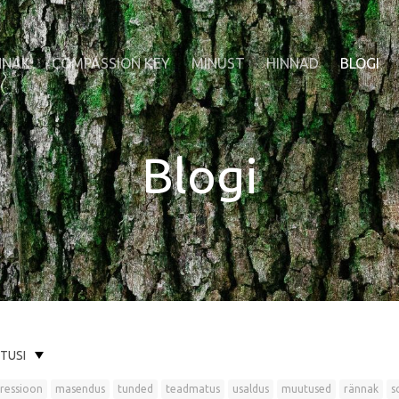
NNAK
COMPASSION KEY
MINUST
HINNAD
BLOGI
Blogi
ITUSI
ressioon
masendus
tunded
teadmatus
usaldus
muutused
rännak
s