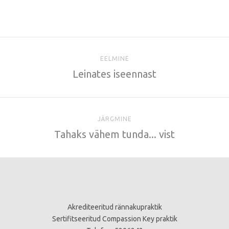
EELMINE
Leinates iseennast
JÄRGMINE
Tahaks vähem tunda... vist
Akrediteeritud rännakupraktik
Sertifitseeritud Compassion Key praktik