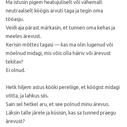
Ma istusin pigem heatujuliselt või vähemalt
neutraalselt köögis arvuti taga ja tegin oma
tööasju.
Veidi aja pärast märkasin, et tunnen oma kehas ja
meeles ärevust.
Kerisin mõttes tagasi — kas ma olin lugenud või
mõelnud midagi, mis võis olla häiriv või ärevust
tekitav?
Ei olnud.
Hetk hiljem astus kööki pereliige, et köögist midagi
võtta, ja lahkus siis.
Sain sel hetkel aru, et see polnud minu ärevus.
Läksin talle järele ja küsisin, kas sa tunned praegu
ärevust?