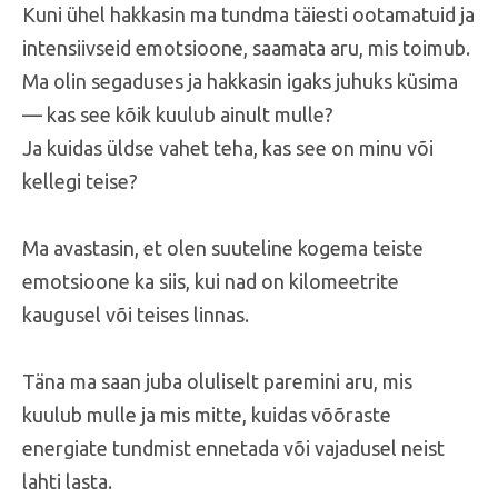
Kuni ühel hakkasin ma tundma täiesti ootamatuid ja
intensiivseid emotsioone, saamata aru, mis toimub.
Ma olin segaduses ja hakkasin igaks juhuks küsima
— kas see kõik kuulub ainult mulle?
Ja kuidas üldse vahet teha, kas see on minu või
kellegi teise?
Ma avastasin, et olen suuteline kogema teiste
emotsioone ka siis, kui nad on kilomeetrite
kaugusel või teises linnas.
Täna ma saan juba oluliselt paremini aru, mis
kuulub mulle ja mis mitte, kuidas võõraste
energiate tundmist ennetada või vajadusel neist
lahti lasta.