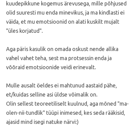
kuudepikkune kogemus ärevusega, mille põhjused
olid suuresti mu enda minevikus, ja ma kindlasti ei
väida, et mu emotsioonid on alati kuskilt mujalt
"üles korjatud".
Aga päris kasulik on omada oskust nende allika
vahel vahet teha, sest ma protsessin enda ja
võõraid emotsioonide veidi erinevalt.
Mulle ausalt öeldes ei mahtunud aastaid pähe,
et/kuidas selline asi üldse võimalik on.
Olin sellest teoreetiliselt kuulnud, aga mõned "ma-
olen-nii-tundlik" tüüpi inimesed, kes seda rääkisid,
ajasid mind isegi natuke närvi:)