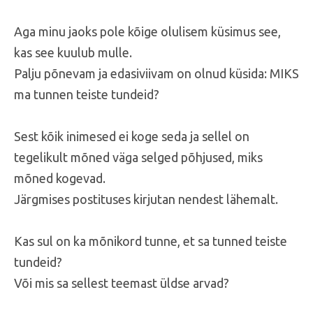
Aga minu jaoks pole kõige olulisem küsimus see,
kas see kuulub mulle.
Palju põnevam ja edasiviivam on olnud küsida: MIKS
ma tunnen teiste tundeid?
Sest kõik inimesed ei koge seda ja sellel on
tegelikult mõned väga selged põhjused, miks
mõned kogevad.
Järgmises postituses kirjutan nendest lähemalt.
Kas sul on ka mõnikord tunne, et sa tunned teiste
tundeid?
Või mis sa sellest teemast üldse arvad?