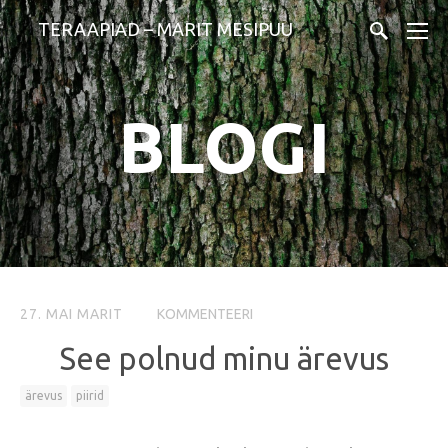
TERAAPIAD – MARIT MESIPUU
BLOGI
27. MAI
MARIT
KOMMENTEERI
See polnud minu ärevus
ärevus
piirid