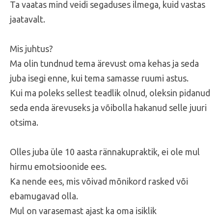
Ta vaatas mind veidi segaduses ilmega, kuid vastas
jaatavalt.
Mis juhtus?
Ma olin tundnud tema ärevust oma kehas ja seda
juba isegi enne, kui tema samasse ruumi astus.
Kui ma poleks sellest teadlik olnud, oleksin pidanud
seda enda ärevuseks ja võibolla hakanud selle juuri
otsima.
Olles juba üle 10 aasta rännakupraktik, ei ole mul
hirmu emotsioonide ees.
Ka nende ees, mis võivad mõnikord rasked või
ebamugavad olla.
Mul on varasemast ajast ka oma isiklik