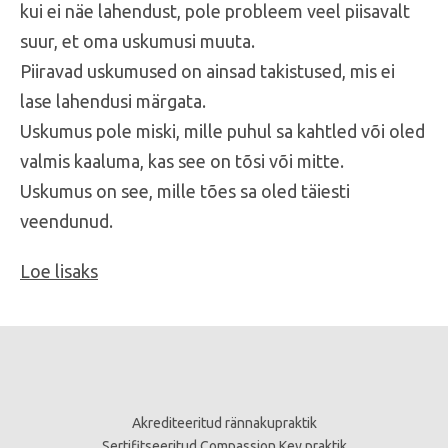
kui ei näe lahendust, pole probleem veel piisavalt
suur, et oma uskumusi muuta.
Piiravad uskumused on ainsad takistused, mis ei
lase lahendusi märgata.
Uskumus pole miski, mille puhul sa kahtled või oled
valmis kaaluma, kas see on tõsi või mitte.
Uskumus on see, mille tões sa oled täiesti
veendunud.
Loe lisaks
Akrediteeritud rännakupraktik
Sertifitseeritud Compassion Key praktik