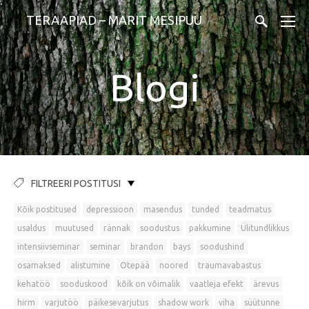
TERAAPIAD – MARIT MESIPUU
Blogi
FILTREERI POSTITUSI
Kõik postitused
depressioon
masendus
tunded
teadmatus
usaldus
muutused
rännak
soodustus
pakkumine
Ülitundlikkus
intensiivseminar
seminar
brandon
bays
soodushind
osamaksed
alistumine
Otepää
noored
traumavabastus
kehatöö
sooduskood
kõik on võimalik
vaatleja efekt
ärevus
hirm
varjutöö
päikesevarjutus
shadow work
viha
süütunne