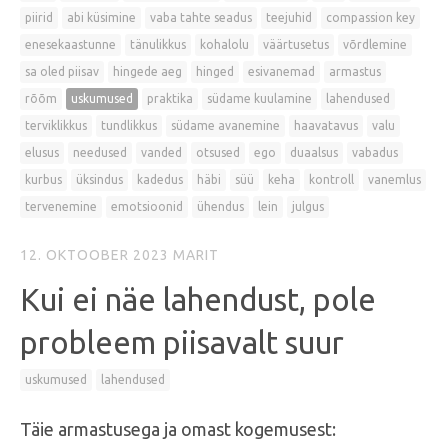
piirid
abi küsimine
vaba tahte seadus
teejuhid
compassion key
enesekaastunne
tänulikkus
kohalolu
väärtusetus
võrdlemine
sa oled piisav
hingede aeg
hinged
esivanemad
armastus
rõõm
uskumused
praktika
südame kuulamine
lahendused
terviklikkus
tundlikkus
südame avanemine
haavatavus
valu
elusus
needused
vanded
otsused
ego
duaalsus
vabadus
kurbus
üksindus
kadedus
häbi
süü
keha
kontroll
vanemlus
tervenemine
emotsioonid
ühendus
lein
julgus
12. OKTOOBER 2023
MARIT
Kui ei näe lahendust, pole
probleem piisavalt suur
uskumused
lahendused
Täie armastusega ja omast kogemusest: