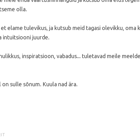
atseme olla.
et elame tulevikus, ja kutsub meid tagasi olevikku, oma 
intuitsiooni juurde.
ulikkus, inspiratsioon, vabadus... tuletavad meile meeld
l on sulle sõnum. Kuula nad ära.
IT