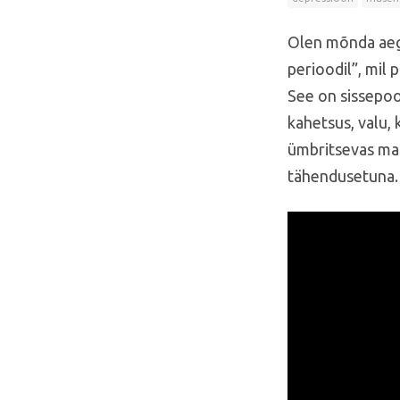
Olen mõnda aega
perioodil”, mil
See on sissepool
kahetsus, valu, 
ümbritsevas maai
tähendusetuna. 