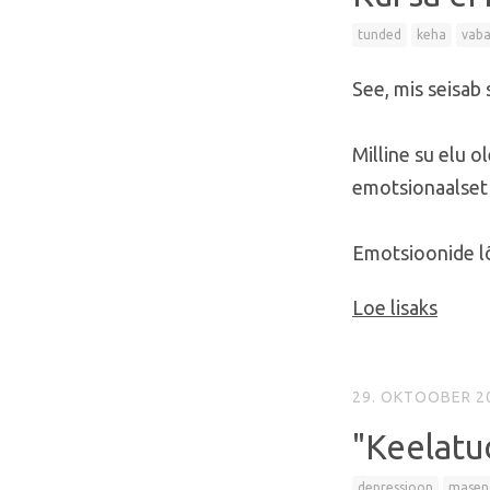
tunded
keha
vab
See, mis seisab
Milline su elu o
emotsionaalset e
Emotsioonide lõ
Loe lisaks
29. OKTOOBER 2
"Keelatu
depressioon
masen