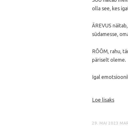
olla see, kes ig
ÄREVUS näitab, 
südamesse, oma 
RÕÕM, rahu, tän
päriselt oleme.
Igal emotsiooni
Loe lisaks
29. MAI 2023
MAR