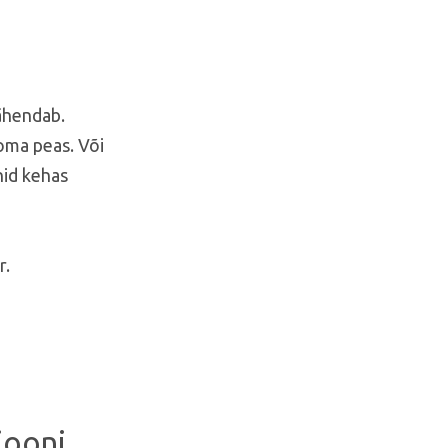
tähendab.
oma peas. Või
nid kehas
r.
iooni