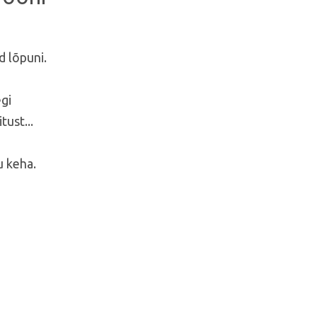
d lõpuni.
egi
ust...
u keha.