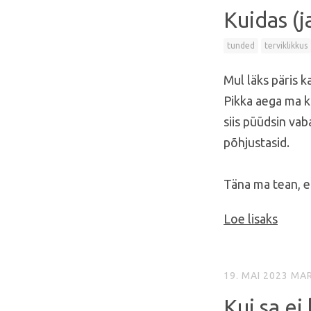
Kuidas (
tunded
terviklikkus
Mul läks päris 
Pikka aega ma k
siis püüdsin va
põhjustasid.
Täna ma tean, 
Loe lisaks
19. MAI 2023
MAR
Kui sa e