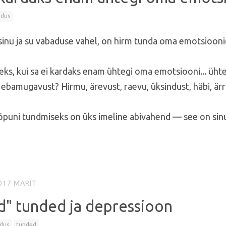
adus
 sinu ja su vabaduse vahel, on hirm tunda oma emotsiooni
leks, kui sa ei kardaks enam ühtegi oma emotsiooni... üht
bamugavust? Hirmu, ärevust, raevu, üksindust, häbi, ärrit
puni tundmiseks on üks imeline abivahend — see on sin
017
MARIT
d" tunded ja depressioon
dus
tunded