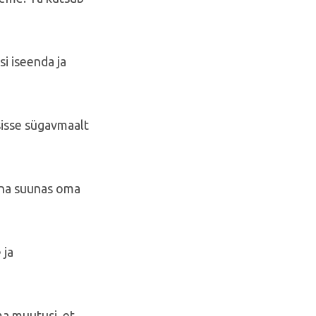
i iseenda ja
sisse sügavmaalt
nna suunas oma
 ja
a muutusi, et