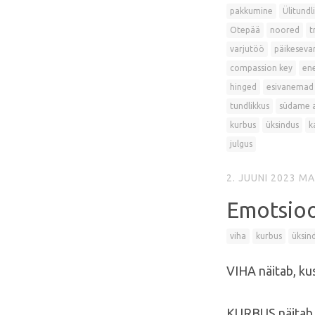
pakkumine
Ülitundl
Otepää
noored
t
varjutöö
päikesevar
compassion key
en
hinged
esivanemad
tundlikkus
südame 
kurbus
üksindus
k
julgus
2. JUUNI 2023
MA
Emotsio
viha
kurbus
üksin
VIHA näitab, kus
KURBUS näitab m