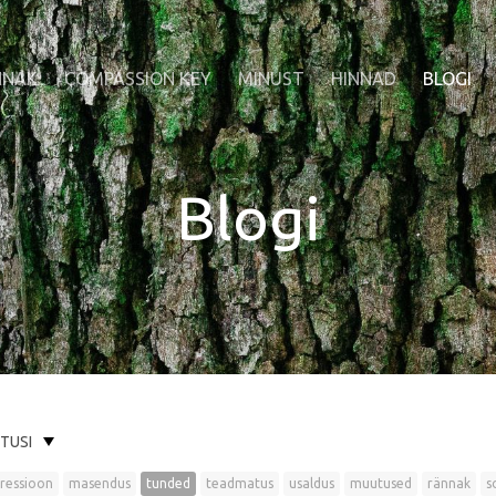
NNAK
COMPASSION KEY
MINUST
HINNAD
BLOGI
Blogi
ITUSI
ressioon
masendus
tunded
teadmatus
usaldus
muutused
rännak
s