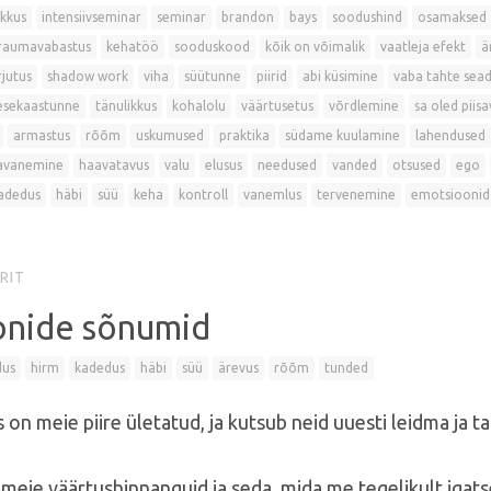
ikkus
intensiivseminar
seminar
brandon
bays
soodushind
osamaksed
raumavabastus
kehatöö
sooduskood
kõik on võimalik
vaatleja efekt
ä
jutus
shadow work
viha
süütunne
piirid
abi küsimine
vaba tahte sea
esekaastunne
tänulikkus
kohalolu
väärtusetus
võrdlemine
sa oled piisa
armastus
rõõm
uskumused
praktika
südame kuulamine
lahendused
avanemine
haavatavus
valu
elusus
needused
vanded
otsused
ego
adedus
häbi
süü
keha
kontroll
vanemlus
tervenemine
emotsioonid
RIT
onide sõnumid
dus
hirm
kadedus
häbi
süü
ärevus
rõõm
tunded
 on meie piire ületatud, ja kutsub neid uuesti leidma ja t
eie väärtushinnanguid ja seda, mida me tegelikult igat