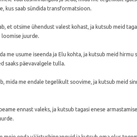
e, kus saab sündida transformatsioon.
, et otsime ühendust valest kohast, ja kutsub meid tagas
 loomise juurde.
da me usume iseenda ja Elu kohta, ja kutsub meid hirmu 
ed saaks päevavalgele tulla.
 mida me endale tegelikult soovime, ja kutsub meid si
 peame ennast valeks, ja kutsub tagasi enese armastamise
uurde.
e meie enda väärtushinnanguid ja kutsub oma elus tegem