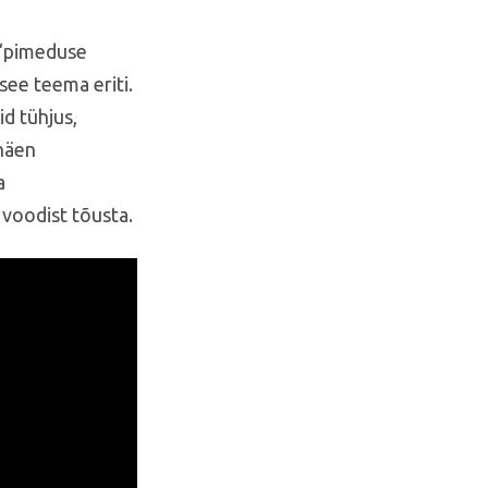
 “pimeduse
see teema eriti.
id tühjus,
 näen
a
voodist tõusta.