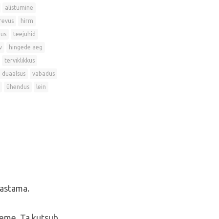
alistumine
revus
hirm
dus
teejuhid
v
hingede aeg
terviklikkus
duaalsus
vabadus
ühendus
lein
aastama.
seme. Ta kutsub