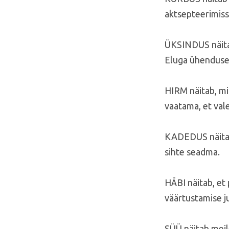
aktsepteerimiss
ÜKSINDUS näitab
Eluga ühenduse
HIRM näitab, mi
vaatama, et val
KADEDUS näitab,
sihte seadma.
HÄBI näitab, et
väärtustamise j
SÜÜ näitab meil