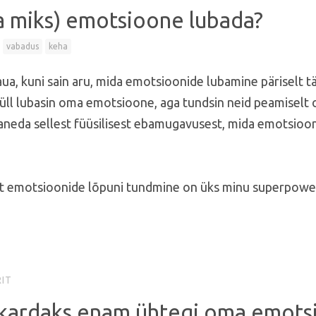
ja miks) emotsioone lubada?
vabadus
keha
kaua, kuni sain aru, mida emotsioonide lubamine päriselt 
üll lubasin oma emotsioone, aga tundsin neid peamiselt 
baneda sellest füüsilisest ebamugavusest, mida emotsioo
et emotsioonide lõpuni tundmine on üks minu superpowe
IT
i kardaks enam ühtegi oma emots