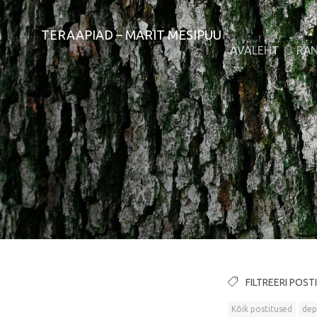
TERAAPIAD – MARIT MESIPUU
AVALEHT
RÄ
FILTREERI POST
Kõik postitused
dep