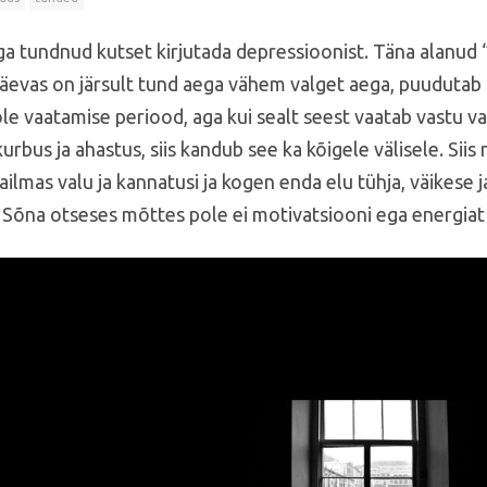
 tundnud kutset kirjutada depressioonist. Täna alanud
 päevas on järsult tund aega vähem valget aega, puudutab 
e vaatamise periood, aga kui sealt seest vaatab vastu va
kurbus ja ahastus, siis kandub see ka kõigele välisele. Siis
lmas valu ja kannatusi ja kogen enda elu tühja, väikese j
Sõna otseses mõttes pole ei motivatsiooni ega energiat 