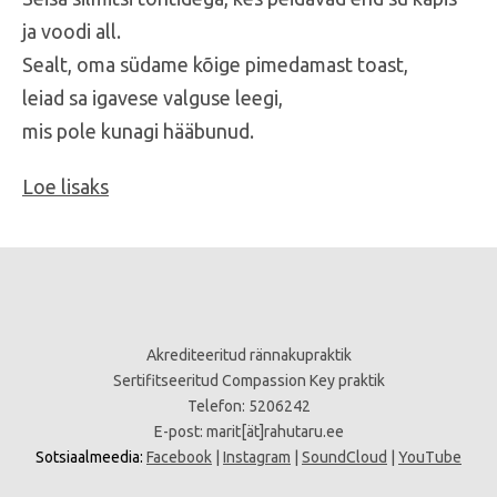
ja voodi all.
Sealt, oma südame kõige pimedamast toast,
leiad sa igavese valguse leegi,
mis pole kunagi hääbunud.
Loe lisaks
Akrediteeritud rännakupraktik
Sertifitseeritud Compassion Key praktik
Telefon: 5206242
E-post:
marit[ät]rahutaru.ee
Sotsiaalmeedia:
Facebook
|
Instagram
|
SoundCloud
|
YouTube