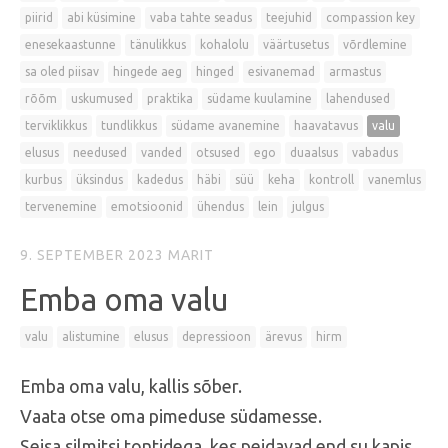
piirid
abi küsimine
vaba tahte seadus
teejuhid
compassion key
enesekaastunne
tänulikkus
kohalolu
väärtusetus
võrdlemine
sa oled piisav
hingede aeg
hinged
esivanemad
armastus
rõõm
uskumused
praktika
südame kuulamine
lahendused
terviklikkus
tundlikkus
südame avanemine
haavatavus
valu
elusus
needused
vanded
otsused
ego
duaalsus
vabadus
kurbus
üksindus
kadedus
häbi
süü
keha
kontroll
vanemlus
tervenemine
emotsioonid
ühendus
lein
julgus
9. SEPTEMBER 2023
MARIT
Emba oma valu
valu
alistumine
elusus
depressioon
ärevus
hirm
Emba oma valu, kallis sõber.
Vaata otse oma pimeduse südamesse.
Seisa silmitsi tontidega, kes peidavad end su kapis