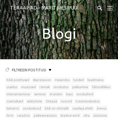
TERAAPIAD – MARIT MESIPUU
Blogi
FILTREERI POSTITUSI
Kõik postitused
depressioon
masendus
tunded
teadmatus
usaldus
muutused
rännak
soodustus
pakkumine
Ülitundlikkus
intensiivseminar
seminar
brandon
bays
soodushind
osamaksed
alistumine
Otepää
noored
traumavabastus
kehatöö
sooduskood
kõik on võimalik
vaatleja efekt
ärevus
hirm
varjutöö
päikesevarjutus
shadow work
viha
süütunne