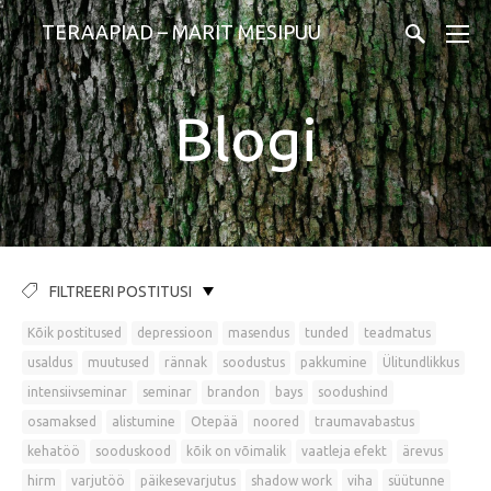
TERAAPIAD – MARIT MESIPUU
Blogi
FILTREERI POSTITUSI
Kõik postitused
depressioon
masendus
tunded
teadmatus
usaldus
muutused
rännak
soodustus
pakkumine
Ülitundlikkus
intensiivseminar
seminar
brandon
bays
soodushind
osamaksed
alistumine
Otepää
noored
traumavabastus
kehatöö
sooduskood
kõik on võimalik
vaatleja efekt
ärevus
hirm
varjutöö
päikesevarjutus
shadow work
viha
süütunne