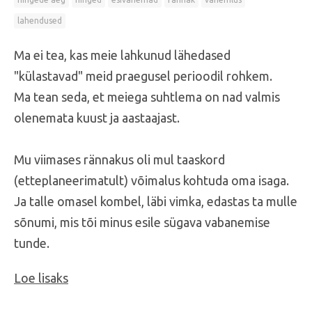
lahendused
Ma ei tea, kas meie lahkunud lähedased
"külastavad" meid praegusel perioodil rohkem.
Ma tean seda, et meiega suhtlema on nad valmis
olenemata kuust ja aastaajast.
Mu
viimases rännakus oli mul taaskord
(etteplaneerimatult) võimalus kohtuda oma isaga.
Ja talle omasel kombel, läbi vimka, edastas ta mulle
sõnumi, mis tõi minus esile sügava vabanemise
tunde.
Loe lisaks