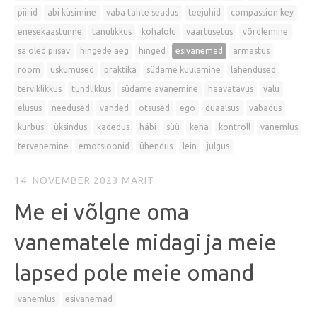
piirid
abi küsimine
vaba tahte seadus
teejuhid
compassion key
enesekaastunne
tänulikkus
kohalolu
väärtusetus
võrdlemine
sa oled piisav
hingede aeg
hinged
esivanemad
armastus
rõõm
uskumused
praktika
südame kuulamine
lahendused
terviklikkus
tundlikkus
südame avanemine
haavatavus
valu
elusus
needused
vanded
otsused
ego
duaalsus
vabadus
kurbus
üksindus
kadedus
häbi
süü
keha
kontroll
vanemlus
tervenemine
emotsioonid
ühendus
lein
julgus
14. NOVEMBER 2023
MARIT
Me ei võlgne oma
vanematele midagi ja meie
lapsed pole meie omand
vanemlus
esivanemad