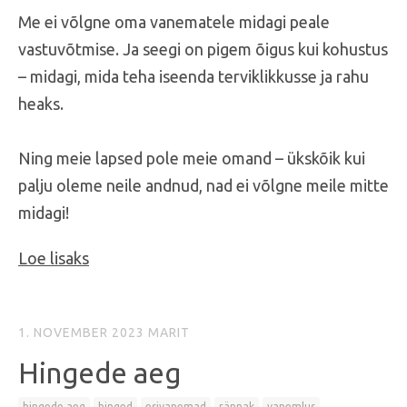
Me ei võlgne oma vanematele midagi peale
vastuvõtmise. Ja seegi on pigem õigus kui kohustus
– midagi, mida teha iseenda terviklikkusse ja rahu
heaks.
Ning meie lapsed pole meie omand – ükskõik kui
palju oleme neile andnud, nad ei võlgne meile mitte
midagi!
Loe lisaks
1. NOVEMBER 2023
MARIT
Hingede aeg
hingede aeg
hinged
esivanemad
rännak
vanemlus