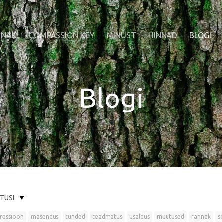
NNAK
COMPASSION KEY
MINUST
HINNAD
BLOGI
Blogi
ITUSI
ressioon
masendus
tunded
teadmatus
usaldus
muutused
rännak
s