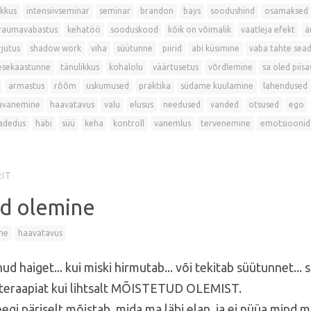
ikkus
intensiivseminar
seminar
brandon
bays
soodushind
osamaksed
raumavabastus
kehatöö
sooduskood
kõik on võimalik
vaatleja efekt
ä
jutus
shadow work
viha
süütunne
piirid
abi küsimine
vaba tahte sea
esekaastunne
tänulikkus
kohalolu
väärtusetus
võrdlemine
sa oled piisa
armastus
rõõm
uskumused
praktika
südame kuulamine
lahendused
avanemine
haavatavus
valu
elusus
needused
vanded
otsused
ego
adedus
häbi
süü
keha
kontroll
vanemlus
tervenemine
emotsioonid
IT
d olemine
ne
haavatavus
nud haiget... kui miski hirmutab... või tekitab süütunnet... 
 teraapiat kui lihtsalt MÕISTETUD OLEMIST.
eegi päriselt mõistab, mida ma läbi elan, ja ei püüa mind