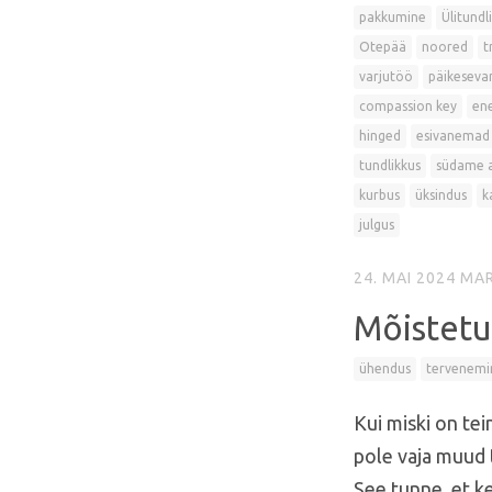
pakkumine
Ülitundl
Otepää
noored
t
varjutöö
päikesevar
compassion key
en
hinged
esivanemad
tundlikkus
südame 
kurbus
üksindus
k
julgus
24. MAI 2024
MAR
Mõistetu
ühendus
tervenemi
Kui miski on tei
pole vaja muud
See tunne, et k