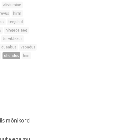
alistumine
revus
hirm
dus
teejuhid
v
hingede aeg
terviklikkus
duaalsus
vabadus
ühendus
lein
siis mõnikord
 muuta ega mu