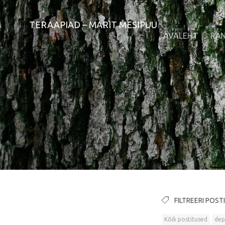
TERAAPIAD – MARIT MESIPUU
AVALEHT
RÄ
FILTREERI POST
Kõik postitused
dep