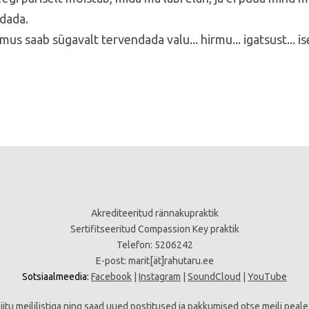
dada.
s saab sügavalt tervendada valu... hirmu... igatsust... i
Akrediteeritud rännakupraktik
Sertifitseeritud Compassion Key praktik
Telefon: 5206242
E-post:
marit[ät]rahutaru.ee
Sotsiaalmeedia:
Facebook
|
Instagram
|
SoundCloud
|
YouTube
Liitu meililistiga ning saad uued postitused ja pakkumised otse meili peale