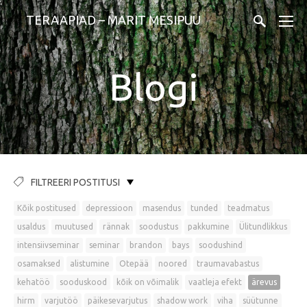
TERAAPIAD – MARIT MESIPUU
Blogi
FILTREERI POSTITUSI
Kõik postitused
depressioon
masendus
tunded
teadmatus
usaldus
muutused
rännak
soodustus
pakkumine
Ülitundlikkus
intensiivseminar
seminar
brandon
bays
soodushind
osamaksed
alistumine
Otepää
noored
traumavabastus
kehatöö
sooduskood
kõik on võimalik
vaatleja efekt
ärevus
hirm
varjutöö
päikesevarjutus
shadow work
viha
süütunne