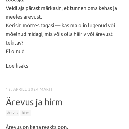
Veidi aja pärast märkasin, et tunnen oma kehas ja
meeles ärevust.
Kerisin mõttes tagasi — kas ma olin lugenud või
mõelnud midagi, mis võis olla häiriv või ärevust
tekitav?
Ei olnud.
Loe lisaks
12. APRILL 2024
MARIT
Ärevus ja hirm
ärevus
hirm
Ärevus on keha reaktsioon.