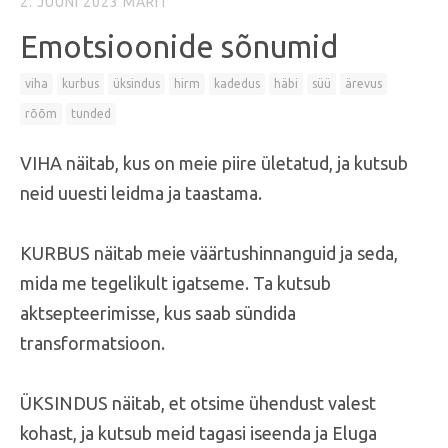
2. JUUNI 2023
MARIT
Emotsioonide sõnumid
viha
kurbus
üksindus
hirm
kadedus
häbi
süü
ärevus
rõõm
tunded
VIHA näitab, kus on meie piire ületatud, ja kutsub
neid uuesti leidma ja taastama.
KURBUS näitab meie väärtushinnanguid ja seda,
mida me tegelikult igatseme. Ta kutsub
aktsepteerimisse, kus saab sündida
transformatsioon.
ÜKSINDUS näitab, et otsime ühendust valest
kohast, ja kutsub meid tagasi iseenda ja Eluga