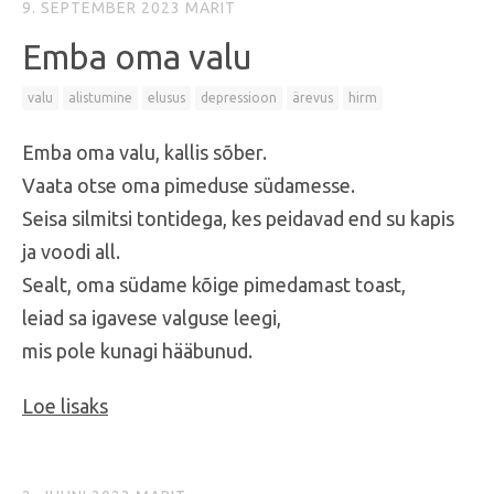
9. SEPTEMBER 2023
MARIT
Emba oma valu
valu
alistumine
elusus
depressioon
ärevus
hirm
Emba oma valu, kallis sõber.
Vaata otse oma pimeduse südamesse.
Seisa silmitsi tontidega, kes peidavad end su kapis
ja voodi all.
Sealt, oma südame kõige pimedamast toast,
leiad sa igavese valguse leegi,
mis pole kunagi hääbunud.
Loe lisaks