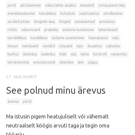
piirid
abi küsimine
vaba tahte seadus
teejuhid
compassion key
enesekaastunne
tänulikkus
kohalolu
väärtusetus
võrdlemine
sa oled piisav
hingede aeg
hinged
esivanemad
armastus
rõõm
uskumused
praktika
südame kuulamine
lahendused
terviklikkus
tundlikkus
südame avanemine
haavatavus
valu
elusus
needused
vanded
otsused
ego
duaalsus
vabadus
kurbus
üksindus
kadedus
häbi
süü
keha
kontroll
vanemlus
tervenemine
emotsioonid
ühendus
lein
julgus
27. MAI
MARIT
See polnud minu ärevus
ärevus
piirid
Ma istusin pigem heatujuliselt või vähemalt
neutraalselt köögis arvuti taga ja tegin oma
tööasju.