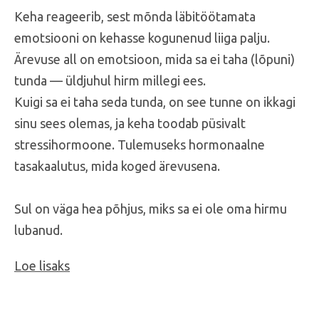
Keha reageerib, sest mõnda läbitöötamata
emotsiooni on kehasse kogunenud liiga palju.
Ärevuse all on emotsioon, mida sa ei taha (lõpuni)
tunda — üldjuhul hirm millegi ees.
Kuigi sa ei taha seda tunda, on see tunne on ikkagi
sinu sees olemas, ja keha toodab püsivalt
stressihormoone. Tulemuseks hormonaalne
tasakaalutus, mida koged ärevusena.
Sul on väga hea põhjus, miks sa ei ole oma hirmu
lubanud.
Loe lisaks