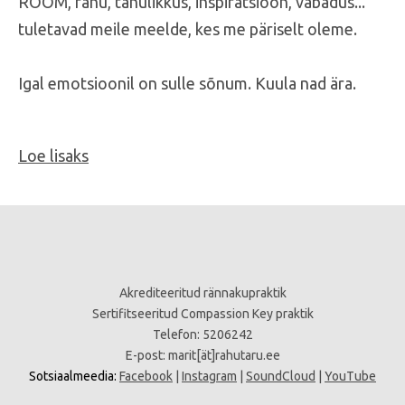
RÕÕM, rahu, tänulikkus, inspiratsioon, vabadus...
tuletavad meile meelde, kes me päriselt oleme.
Igal emotsioonil on sulle sõnum. Kuula nad ära.
Loe lisaks
Akrediteeritud rännakupraktik
Sertifitseeritud Compassion Key praktik
Telefon: 5206242
E-post:
marit[ät]rahutaru.ee
Sotsiaalmeedia:
Facebook
|
Instagram
|
SoundCloud
|
YouTube