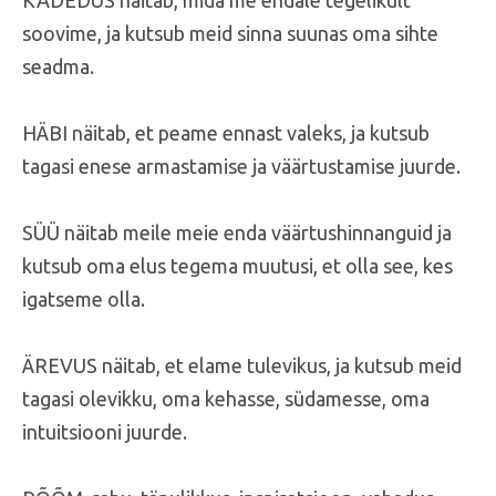
KADEDUS näitab, mida me endale tegelikult
soovime, ja kutsub meid sinna suunas oma sihte
seadma.
HÄBI näitab, et peame ennast valeks, ja kutsub
tagasi enese armastamise ja väärtustamise juurde.
SÜÜ näitab meile meie enda väärtushinnanguid ja
kutsub oma elus tegema muutusi, et olla see, kes
igatseme olla.
ÄREVUS näitab, et elame tulevikus, ja kutsub meid
tagasi olevikku, oma kehasse, südamesse, oma
intuitsiooni juurde.