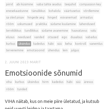
piirid
abi küsimine
vaba tahte seadus
teejuhid
compassion key
enesekaastunne
tänulikkus
kohalolu
väärtusetus
võrdlemine
sa oled piisav
hingede aeg
hinged
esivanemad
armastus
rõõm
uskumused
praktika
südame kuulamine
lahendused
terviklikkus
tundlikkus
südame avanemine
haavatavus
valu
elusus
needused
vanded
otsused
ego
duaalsus
vabadus
kurbus
üksindus
kadedus
häbi
süü
keha
kontroll
vanemlus
tervenemine
emotsioonid
ühendus
lein
julgus
2. JUUNI 2023
MARIT
Emotsioonide sõnumid
viha
kurbus
üksindus
hirm
kadedus
häbi
süü
ärevus
rõõm
tunded
VIHA näitab, kus on meie piire ületatud, ja kutsub
neid uuesti leidma ja taastama.