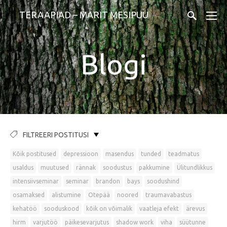
TERAAPIAD – MARIT MESIPUU
Blogi
FILTREERI POSTITUSI
Kõik postitused
depressioon
masendus
tunded
teadmatus
usaldus
muutused
rännak
soodustus
pakkumine
Ülitundlikkus
intensiivseminar
seminar
brandon
bays
soodushind
osamaksed
alistumine
Otepää
noored
traumavabastus
kehatöö
sooduskood
kõik on võimalik
vaatleja efekt
ärevus
hirm
varjutöö
päikesevarjutus
shadow work
viha
süütunne