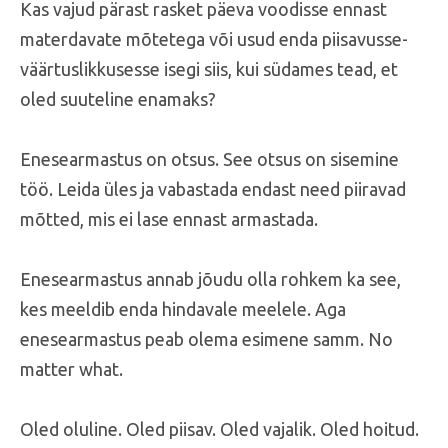
Kas vajud pärast rasket päeva voodisse ennast
materdavate mõtetega või usud enda piisavusse-
väärtuslikkusesse isegi siis, kui südames tead, et
oled suuteline enamaks?
Enesearmastus on otsus. See otsus on sisemine
töö. Leida üles ja vabastada endast need piiravad
mõtted, mis ei lase ennast armastada.
Enesearmastus annab jõudu olla rohkem ka see,
kes meeldib enda hindavale meelele. Aga
enesearmastus peab olema esimene samm. No
matter what.
Oled oluline. Oled piisav. Oled vajalik. Oled hoitud.