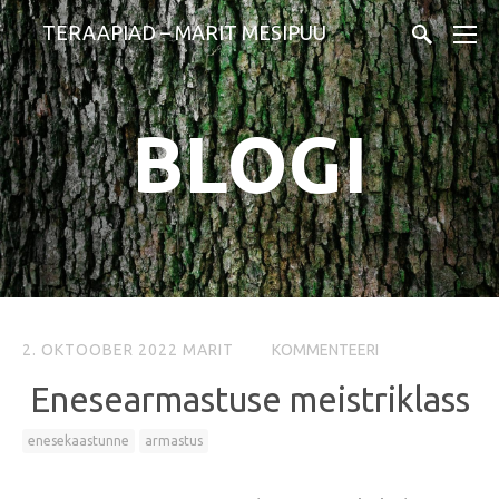
TERAAPIAD – MARIT MESIPUU
BLOGI
2. OKTOOBER 2022
MARIT
KOMMENTEERI
Enesearmastuse meistriklass
enesekaastunne
armastus